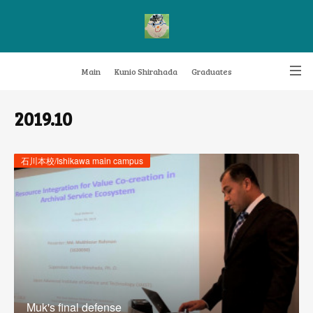
Main
Kunio Shirahada
Graduates
Transformative Knowledge Management
Achievements
Research themes
2019
.
10
Archive
FAQ
石川本校/Ishikawa main campus
Muk's final defense