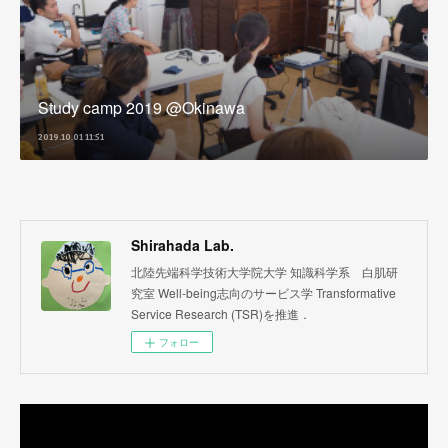
Study camp 2019 @Okinawa
2019.10.01 11:51
Shirahada Lab.
北陸先端科学技術大学院大学 知識科学系 白肌研
究室 Well-being志向のサービス学 Transformative
Service Research (TSR)を推進．
フォロー