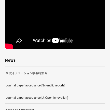
News
研究イノベーション学会特集号
Journal paper acceptance [Scientific reports]
Journal paper acceptance [J. Open Innovation]
Article on EurekAlert!