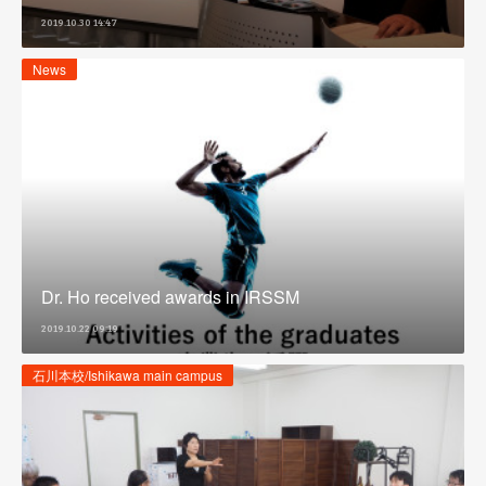
2019.10.30 14:47
News
Dr. Ho received awards in IRSSM
2019.10.22 09:19
石川本校/Ishikawa main campus