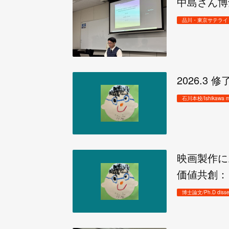
中島さん博
品川・東京サテライト/Tok
2026.3 
石川本校/Ishikawa m
映画製作に
価値共創：
博士論文/Ph.D disser