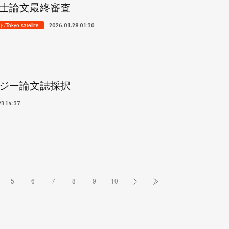
士論文最終審査
2026.01.28 01:30
yo satellite
ジー論文誌採択
23 14:37
5
6
7
8
9
10