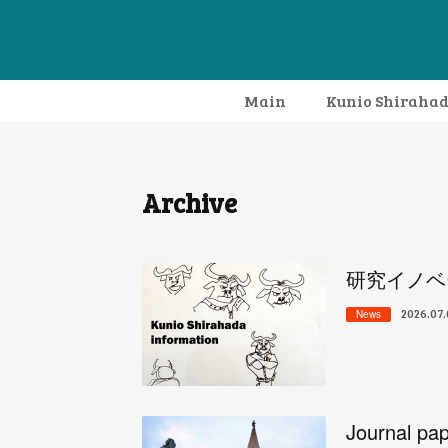
Main
Kunio Shiraha
Archive
研究イノベ
2026.07.
News
Journal pap