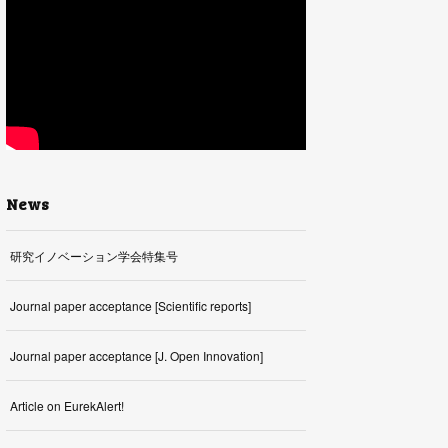
News
研究イノベーション学会特集号
Journal paper acceptance [Scientific reports]
Journal paper acceptance [J. Open Innovation]
Article on EurekAlert!