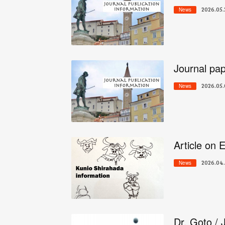
2026.05.
News
Journal pap
2026.05.
News
Article on 
2026.04.
News
Dr. Goto / 