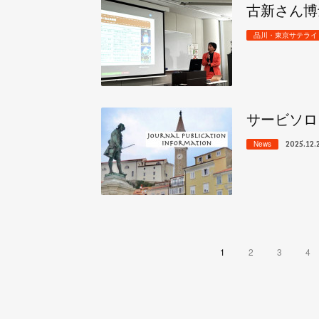
古新さん博
品川・東京サテライト/Tok
サービソロ
2025.12.
News
1
2
3
4