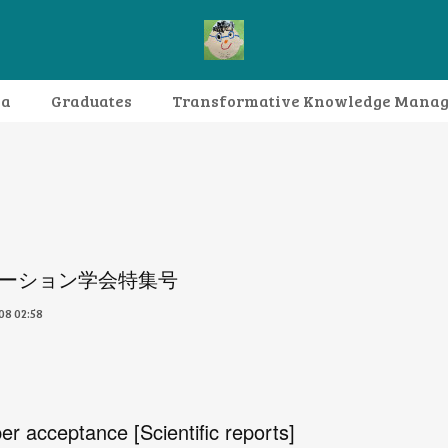
da
Graduates
Transformative Knowledge Mana
Research themes
Archive
FAQ
ーション学会特集号
08 02:58
er acceptance [Scientific reports]