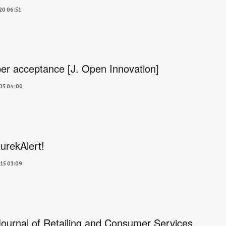
20 06:51
er acceptance [J. Open Innovation]
05 04:00
EurekAlert!
15 03:09
Journal of Retailing and Consumer Services.