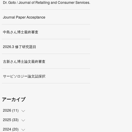
Dr. Goto / Journal of Retailing and Consumer Services.
Journal Paper Acceptance
中島さん博士最終審査
2026.3 修了研究題目
古新さん博士論文最終審査
サービソロジー論文誌採択
アーカイブ
2026
(
11
)
2025
(
33
(
1
)
)
(
2
)
2024
(
20
(
3
)
)