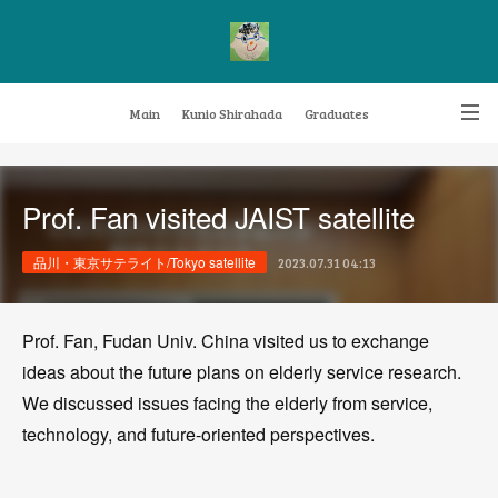
Main
Kunio Shirahada
Graduates
Transformative Knowledge Management
Achievements
Research themes
Prof. Fan visited JAIST satellite
Archive
FAQ
品川・東京サテライト/Tokyo satellite
2023.07.31 04:13
Prof. Fan, Fudan Univ. China visited us to exchange
ideas about the future plans on elderly service research.
We discussed issues facing the elderly from service,
technology, and future-oriented perspectives.