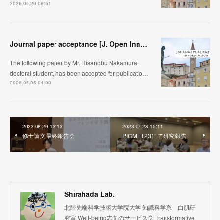
2026.05.20 06:51
Journal paper acceptance [J. Open Innovation]
The following paper by Mr. Hisanobu Nakamura,
doctoral student, has been accepted for publicatio…
2026.05.05 04:00
2023.08.29 13:13
2023.07.28 15:11
修士論文最終報告会
PICMET23にて研究報告
Shirahada Lab.
北陸先端科学技術大学院大学 知識科学系 白肌研
究室 Well-being志向のサービス学 Transformative