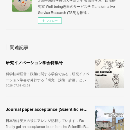
北陸先端科学技術大学院大学 知識科学系 白肌研
究室 Well-being志向のサービス学 Transformative
Service Research (TSR)を推進．
フォロー
関連記事
研究イノベーション学会特集号
科学技術経営・政策に関する学会である，研究イノベ
ーション学会が発行する「研究 技術 計画」とい…
2026.07.08 02:58
Journal paper acceptance [Scientific reports]
日本語は英文の後にアレンジ記載しています．We
finally got an acceptance letter from the Scientific R…