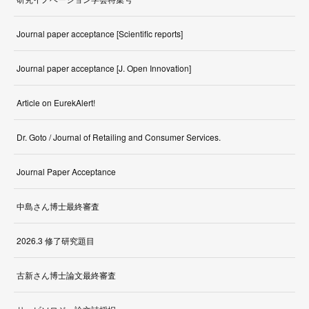
Journal paper acceptance [Scientific reports]
Journal paper acceptance [J. Open Innovation]
Article on EurekAlert!
Dr. Goto / Journal of Retailing and Consumer Services.
Journal Paper Acceptance
中島さん博士最終審査
2026.3 修了研究題目
古新さん博士論文最終審査