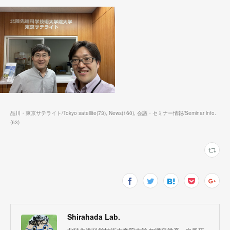
品川・東京サテライト/Tokyo satellite
(
73
)
News
(
160
)
会議・セミナー情報/Seminar info.
(
63
)
Shirahada Lab.