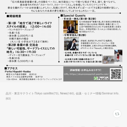
品川・東京サテライト/Tokyo satellite
(
73
)
News
(
160
)
会議・セミナー情報/Seminar info.
(
63
)