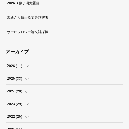
2026.3 修了研究題目
古新さん博士論文最終審査
サービソロジー論文誌採択
アーカイブ
2026
(
11
)
(
1
)
2025
(
33
)
(
2
)
(
3
)
2024
(
20
)
(
1
)
(
1
)
(
3
)
2023
(
29
)
(
1
)
(
5
)
(
1
)
(
8
)
2022
(
25
)
(
3
)
(
8
)
(
2
)
(
2
)
(
2
)
2021
(
11
)