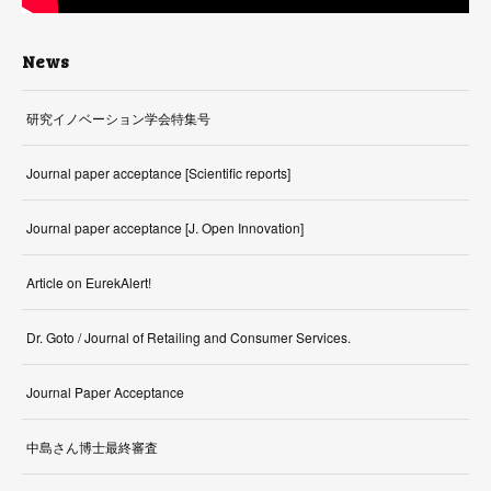
News
研究イノベーション学会特集号
Journal paper acceptance [Scientific reports]
Journal paper acceptance [J. Open Innovation]
Article on EurekAlert!
Dr. Goto / Journal of Retailing and Consumer Services.
Journal Paper Acceptance
中島さん博士最終審査