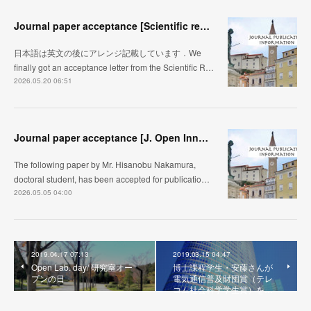
Journal paper acceptance [Scientific reports]
日本語は英文の後にアレンジ記載しています．We
finally got an acceptance letter from the Scientific R…
2026.05.20 06:51
Journal paper acceptance [J. Open Innovation]
The following paper by Mr. Hisanobu Nakamura,
doctoral student, has been accepted for publicatio…
2026.05.05 04:00
2019.04.17 07:13
2019.03.15 04:47
Open Lab. day/ 研究室オー
博士課程学生・安藤さんが
プンの日
電気通信普及財団賞（テレ
コム社会科学学生賞）を…