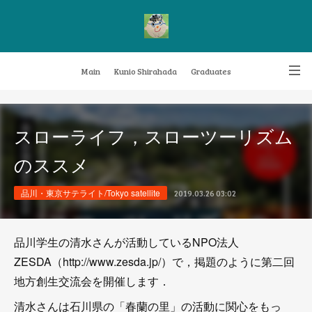
Main
Kunio Shirahada
Graduates
Transformative Knowledge Management
Achievements
Research themes
スローライフ，スローツーリズム
Archive
FAQ
のススメ
品川・東京サテライト/Tokyo satellite
2019.03.26 03:02
品川学生の清水さんが活動しているNPO法人
ZESDA（http://www.zesda.jp/）で，掲題のように第二回
地方創生交流会を開催します．
清水さんは石川県の「春蘭の里」の活動に関心をもっ