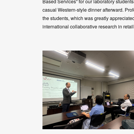
Based Services” for our laboratory student
casual Western-style dinner afterward. Pr
the students, which was greatly appreciate
international collaborative research in retail