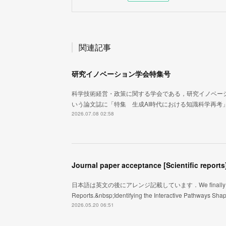
関連記事
研究イノベーション学会特集号
科学技術経営・政策に関する学会である，研究イノベー
いう論文誌に「特集 生成AI時代における知識科学再考
2026.07.08 02:58
Journal paper acceptance [Scientific reports
日本語は英文の後にアレンジ記載しています．We finally got an acce
Reports.&nbsp;Identifying the Interactive Pathways Sh
2026.05.20 06:51