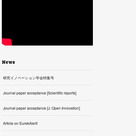
News
研究イノベーション学会特集号
Journal paper acceptance [Scientific reports]
Journal paper acceptance [J. Open Innovation]
Article on EurekAlert!