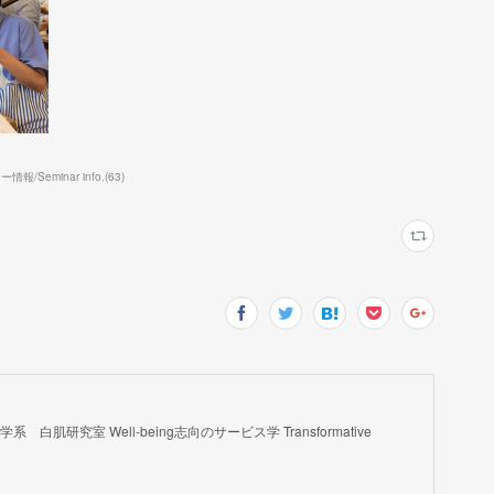
報/Seminar info.
(
63
)
肌研究室 Well-being志向のサービス学 Transformative