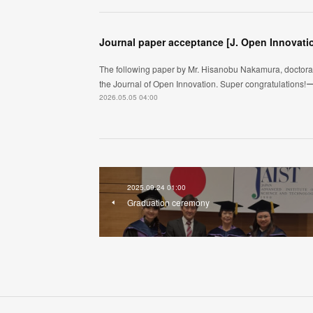
Journal paper acceptance [J. Open Innovati
The following paper by Mr. Hisanobu Nakamura, doctoral 
the Journal of Open Innovation. Super congratulation
2026.05.05 04:00
2025.09.24 01:00
Graduation ceremony