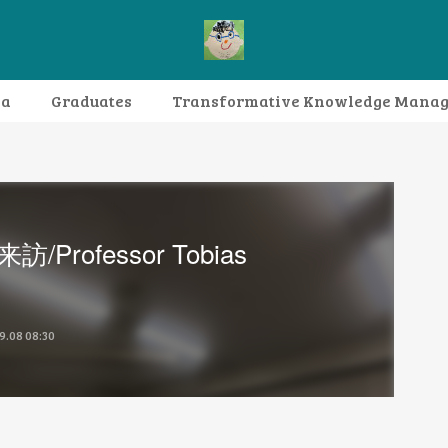
da
Graduates
Transformative Knowledge Mana
Research themes
Archive
FAQ
訪/Professor Tobias
9.08 08:30