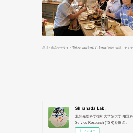
品川・東京サテライト/Tokyo satellite
(
73
)
News
(
160
)
会議・セミナー情
Shirahada Lab.
北陸先端科学技術大学院大学 知識科学系 白
Service Research (TSR)を推進．
フォロー