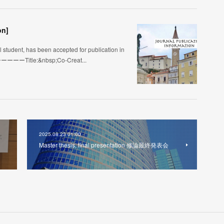
on]
student, has been accepted for publication in
s!ーーーーーTitle:&nbsp;Co-Creat...
2025.08.23 01:00
Master thesis, final presentation 修論最終発表会