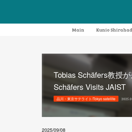
Main
Kunio Shiraha
Tobias Schäfers教授が来
Schäfers Visits JAIST
品川・東京サテライト/Tokyo satellite
2025.0
2025/09/08