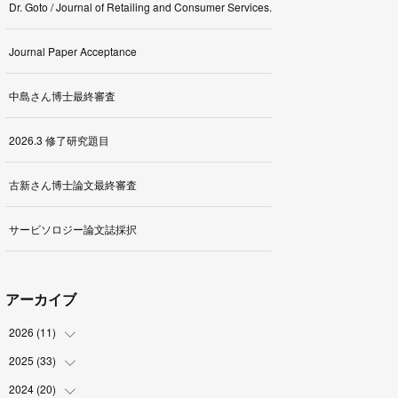
Dr. Goto / Journal of Retailing and Consumer Services.
Journal Paper Acceptance
中島さん博士最終審査
2026.3 修了研究題目
古新さん博士論文最終審査
サービソロジー論文誌採択
アーカイブ
2026
(
11
)
2025
(
33
(
1
)
)
(
2
)
2024
(
20
(
3
)
)