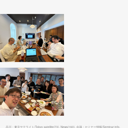
品川・東京サテライト/Tokyo satellite
(
73
)
News
(
160
)
会議・セミナー情報/Seminar info.