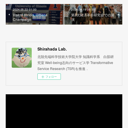
2024.05.22 01:00
2024.04.19 06:35
Visit to Illinois, Urbana
第3次経済革命研究会での講
Champaign
演
Shirahada Lab.
北陸先端科学技術大学院大学 知識科学系 白肌研
究室 Well-being志向のサービス学 Transformative
Service Research (TSR)を推進．
フォロー