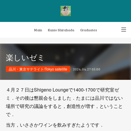
Main
Kunio Shirahada
Graduates
Transformative Knowledge Management
Achievements
Research themes
楽しいゼミ
Archive
FAQ
品川・東京サテライト/Tokyo satellite
2024.04.27 05:00
４月２７日はShigeno Loungeで1400-1700で研究室ゼ
ミ．その後は懇親会をしました．たまには品川ではない
場所で研究の議論をすると，創造性が増す，ということ
で．
当方，いささかワインを飲みすぎたようです．