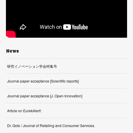
News
研究イノベーション学会特集号
Journal paper acceptance [Scientific reports]
Journal paper acceptance [J. Open Innovation]
Article on EurekAlert!
Dr. Goto / Journal of Retailing and Consumer Services.