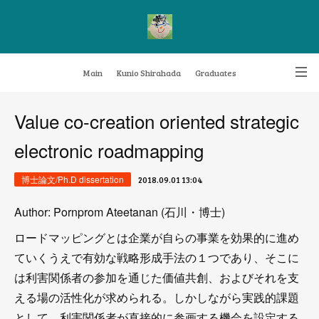
Main
Kunio Shirahada
Graduates
Transformative Knowledge Management
Achievements
Research themes
Value co-creation oriented strategic
electronic roadmapping
Archive
FAQ
博士論文/Ph.D dissertation
2018.09.01 13:04
Author: Pornprom Ateetanan (石川・博士)
ロードマッピングとは企業が自らの事業を効果的に進め
ていくうえで有効な戦略形成手法の１つであり、そこに
は利害関係者の参加を通じた価値共創、およびそれを支
える場の活性化が求められる。しかしながら実践的課題
として、利害関係者が直接的に参画する機会を設定する