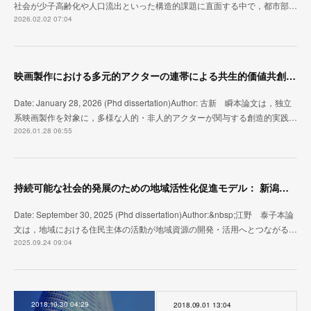
社会が少子高齢化や人口流出といった構造的課題に直面する中で，都市部…
2026.02.02 07:04
映画製作における多元的アクターの連帯による共生的価値共創：アクターネットワーク理論に基づく独立系映画製作の資源統合過程のエスノグラフィ
Date: January 28, 2026 (Phd dissertation)Author: 古新 瞬本論文は，独立
系映画製作を対象に，多様な人的・非人的アクターが関与する創造的実践…
2026.01.28 06:55
持続可能な社会的発展のための地域活性化促進モデル： 新潟県湯沢町の住民主体の地域づくりの事例研究
Date: September 30, 2025 (Phd dissertation)Author:&nbsp;江野 泰子本論
文は，地域における住民主体の活動が地域資源の開発・活用へとつながる…
2025.09.24 09:04
2018.10.30 04:29
2018.09.01 13:04