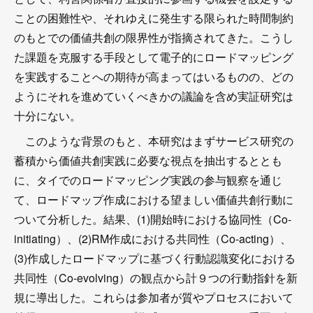
ことの困難性や、それゆえに発生する限られた時間制約
のもとでの価値共創の限界性が指摘されてきた。こうし
た課題を克服する手段として電子的にロードマッピング
を実践することへの期待が高まってはいるものの、どの
ようにそれを進めていくべきかの議論を含め実証研究は
十分にない。
このような背景のもと、本研究はまずサービス研究の
蓄積から価値共創実践に必要な視点を抽出するととも
に、タイでのロードマッピング実践の参与観察を通じ
て、ロードマップ作成における望ましい価値共創行動に
ついて分析した。結果、(1)開始時における協同性（Co-
initiating）、(2)RM作成における共同性（Co-acting）、
(3)作成したロードマップに基づく行動認識変化における
共同性（Co-evolving）の観点から計９つの行動指針を新
規に導出した。これらは参加者が質やプロセスにおいて