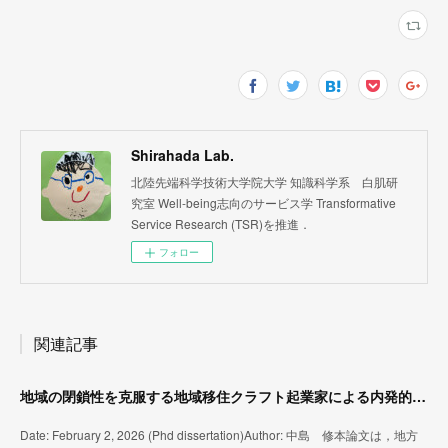
Shirahada Lab.
北陸先端科学技術大学院大学 知識科学系 白肌研
究室 Well-being志向のサービス学 Transformative
Service Research (TSR)を推進．
フォロー
関連記事
地域の閉鎖性を克服する地域移住クラフト起業家による内発的発展： 北海道東川町及び高知県佐川町の移住起業家の事例研究
Date: February 2, 2026 (Phd dissertation)Author: 中島 修本論文は，地方