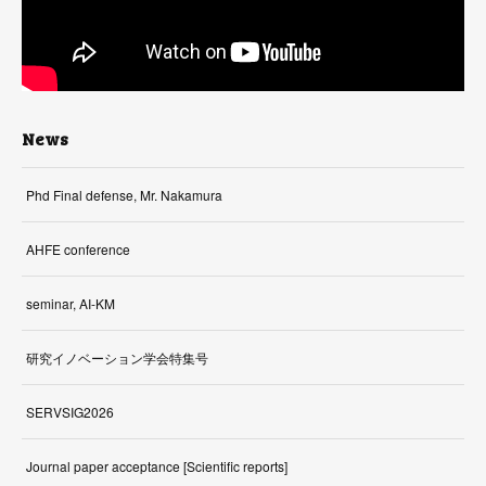
News
Phd Final defense, Mr. Nakamura
AHFE conference
seminar, AI-KM
研究イノベーション学会特集号
SERVSIG2026
Journal paper acceptance [Scientific reports]