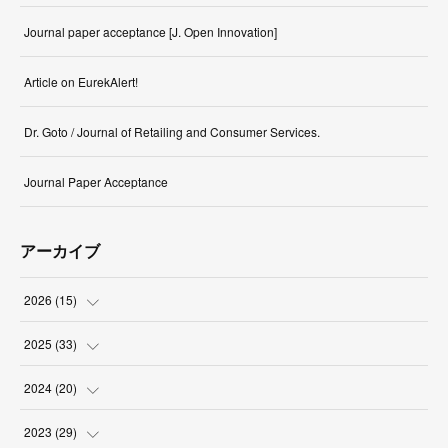
Journal paper acceptance [J. Open Innovation]
Article on EurekAlert!
Dr. Goto / Journal of Retailing and Consumer Services.
Journal Paper Acceptance
アーカイブ
2026
(
15
)
(
1
)
2025
(
33
)
(
3
)
(
3
)
2024
(
20
)
(
1
)
(
1
)
(
3
)
2023
(
29
)