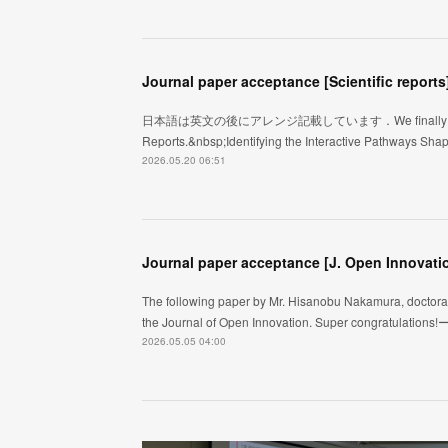
Journal paper acceptance [Scientific reports
日本語は英文の後にアレンジ記載しています．We finally got an acce
Reports.&nbsp;Identifying the Interactive Pathways Sh
2026.05.20 06:51
Journal paper acceptance [J. Open Innovati
The following paper by Mr. Hisanobu Nakamura, doctoral 
the Journal of Open Innovation. Super congratulation
2026.05.05 04:00