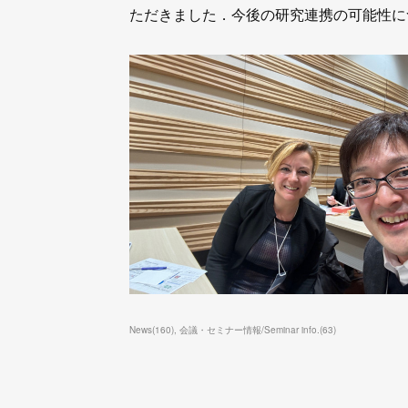
ただきました．今後の研究連携の可能性に
News
(
160
)
会議・セミナー情報/Seminar info.
(
63
)