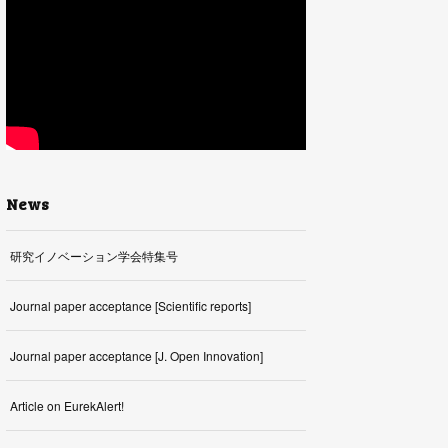
News
研究イノベーション学会特集号
Journal paper acceptance [Scientific reports]
Journal paper acceptance [J. Open Innovation]
Article on EurekAlert!