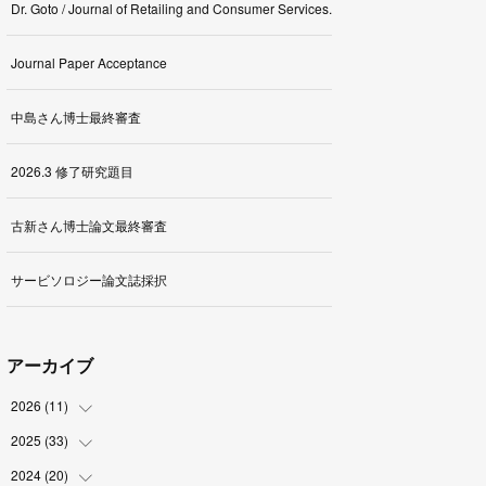
Dr. Goto / Journal of Retailing and Consumer Services.
Journal Paper Acceptance
中島さん博士最終審査
2026.3 修了研究題目
古新さん博士論文最終審査
サービソロジー論文誌採択
アーカイブ
2026
(
11
)
2025
(
33
(
1
)
)
(
2
)
2024
(
20
(
3
)
)