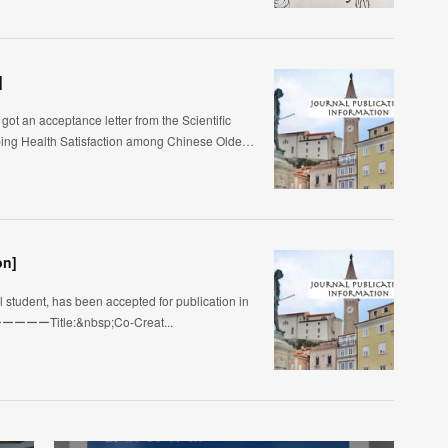
]
ptance letter from the Scientific
aping Health Satisfaction among Chinese Olde…
on]
student, has been accepted for publication in
s!ーーーーーTitle:&nbsp;Co-Creat...