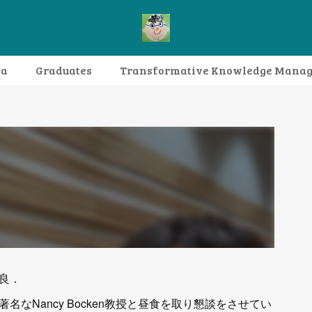
da
Graduates
Transformative Knowledge Mana
Research themes
Archive
FAQ
良．
なNancy Bocken教授と昼食を取り懇談をさせてい