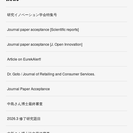
研究イノベーション学会特集号
Journal paper acceptance [Scientific reports]
Journal paper acceptance [J. Open Innovation]
Article on EurekAlert!
Dr. Goto / Journal of Retailing and Consumer Services.
Journal Paper Acceptance
中島さん博士最終審査
2026.3 修了研究題目