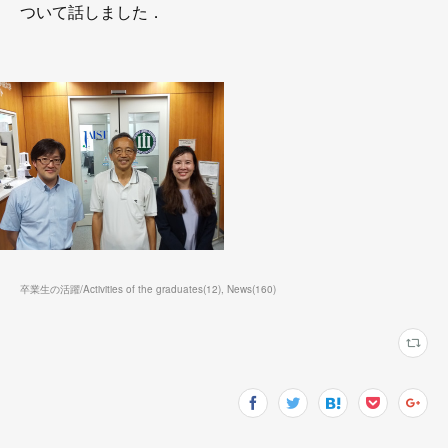
ついて話しました．
卒業生の活躍/Activities of the graduates
(
12
)
News
(
160
)