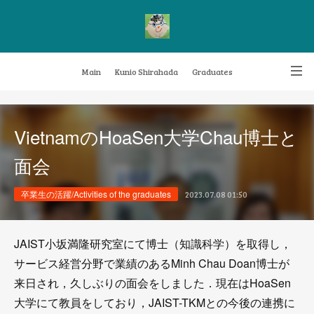
Main
Kunio Shirahada
Graduates
Transformative Knowledge Management
Achievements
Research themes
VietnamのHoaSen大学Chau博士と
Archive
FAQ
面会
卒業生の活躍/Activities of the graduates
2023.07.08 01:50
JAIST小坂満隆研究室にて博士（知識科学）を取得し，
サービス経営分野で業績のあるMinh Chau Doan博士が
来日され，久しぶりの面会をしました．現在はHoaSen
大学にて教員をしており，JAIST-TKMとの今後の連携に