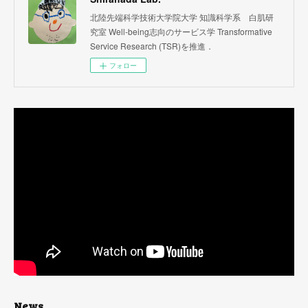
北陸先端科学技術大学院大学 知識科学系 白肌研
究室 Well-being志向のサービス学 Transformative
Service Research (TSR)を推進．
フォロー
News