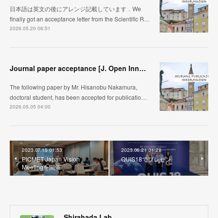
日本語は英文の後にアレンジ記載しています．We
finally got an acceptance letter from the Scientific R…
2026.05.20 06:51
Journal paper acceptance [J. Open Innovation]
The following paper by Mr. Hisanobu Nakamura,
doctoral student, has been accepted for publicatio…
2026.05.05 04:00
2023.07.15 01:53
2023.06.21 01:28
PICMET Japan Vision
QUIS18でプレゼン
Meetingを開催
Shirahada Lab.