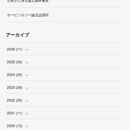
古新さん博士論文最終審査
サービソロジー論文誌採択
アーカイブ
2026
(
11
)
(
1
)
2025
(
33
)
(
2
)
(
3
)
2024
(
20
)
(
1
)
(
1
)
(
3
)
2023
(
29
)
(
1
)
(
5
)
(
1
)
(
8
)
2022
(
25
)
(
3
)
(
8
)
(
2
)
(
2
)
(
2
)
2021
(
11
)
(
3
)
(
1
)
(
1
)
(
2
)
(
6
)
(
1
)
2020
(
13
)