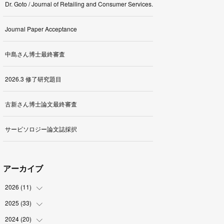
Dr. Goto / Journal of Retailing and Consumer Services.
Journal Paper Acceptance
中島さん博士最終審査
2026.3 修了研究題目
古新さん博士論文最終審査
サービソロジー論文誌採択
アーカイブ
2026
(
11
)
2025
(
33
(
1
)
)
(
2
)
2024
(
20
(
3
)
)