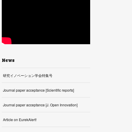
News
研究イノベーション学会特集号
Journal paper acceptance [Scientific reports]
Journal paper acceptance [J. Open Innovation]
Article on EurekAlert!