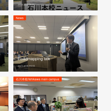
2023.12.16 14:17
News
Roadmapping talk
2023.12.14 06:55
石川本校/Ishikawa main campus