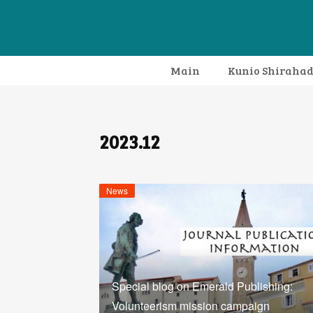
Main
Kunio Shiraha
2023
.
12
News
Special blog on Emerald Publishing:
Volunteerism mission campaign