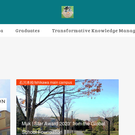
da
Graduates
Transformative Knowledge Mana
Research themes
Archive
FAQ
石川本校/Ishikawa main campus
Muk | Star Award 2023’ from the Global
School Foundation