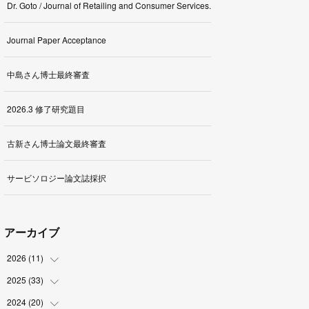
Dr. Goto / Journal of Retailing and Consumer Services.
Journal Paper Acceptance
中島さん博士最終審査
2026.3 修了研究題目
古新さん博士論文最終審査
サービソロジー論文誌採択
アーカイブ
2026
(
11
)
2025
(
33
(
1
)
)
(
2
)
2024
(
20
(
3
)
)