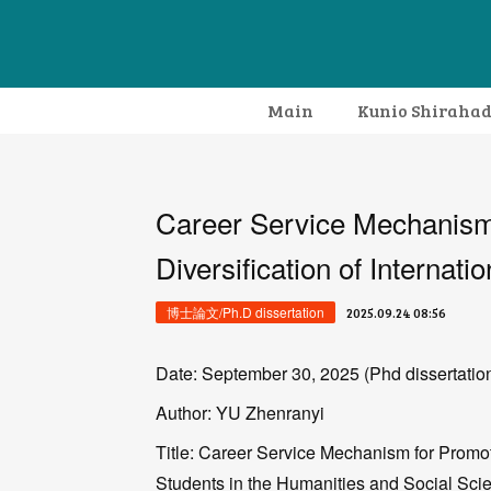
Main
Kunio Shiraha
Career Service Mechanism
Diversification of Internati
博士論文/Ph.D dissertation
2025.09.24 08:56
Date: September 30, 2025 (Phd dissertatio
Author: YU Zhenranyi
Title: Career Service Mechanism for Promoti
Students in the Humanities and Social Sci