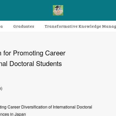
da
Graduates
Transformative Knowledge Mana
Research themes
Archive
FAQ
 for Promoting Career
onal Doctoral Students
n)
ng Career Diversification of International Doctoral
ences in Japan