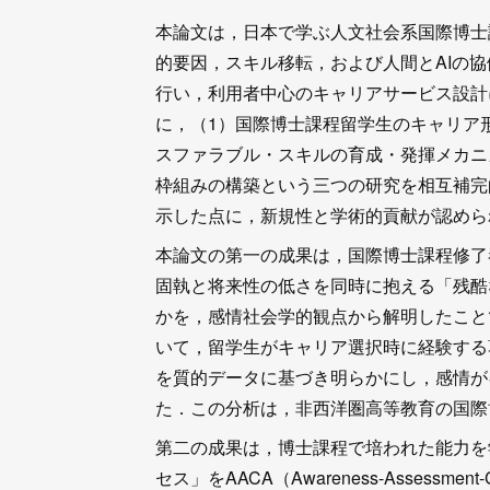
本論文は，日本で学ぶ人文社会系国際博士
的要因，スキル移転，および人間とAIの
行い，利用者中心のキャリアサービス設計
に，（1）国際博士課程留学生のキャリア
スファラブル・スキルの育成・発揮メカニ
枠組みの構築という三つの研究を相互補完
示した点に，新規性と学術的貢献が認めら
本論文の第一の成果は，国際博士課程修了
固執と将来性の低さを同時に抱える「残酷な楽観
かを，感情社会学的観点から解明したこと
いて，留学生がキャリア選択時に経験する
を質的データに基づき明らかにし，感情が
た．この分析は，非西洋圏高等教育の国際
第二の成果は，博士課程で培われた能力を
セス」をAACA（Awareness-Assessm