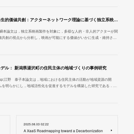
映画製作における多元的アクターの連帯による共生的価値共創：アクターネットワーク理論に基づく独立系映画製作の資源統合過程のエスノグラフィ
ion)Author: 古新 瞬本論文は，独立系映画製作を対象に，多様な人的・非人的アクターが関
値共創の視点から分析し，映画が可能にする価値がいかに生成・維持さ…
デル： 新潟県湯沢町の住民主体の地域づくりの事例研究
tion)Author:&nbsp;江野 泰子本論文は，地域における住民主体の活動が地域資源の開
ムを明らかにし，地域活性化を促進するモデルを構築した研究である．…
2025.08.03 02:22
A XaaS Roadmapping toward a Decarbonization