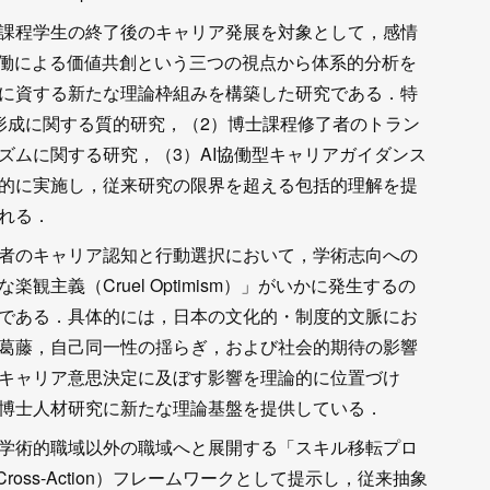
課程学生の終了後のキャリア発展を対象として，感情
協働による価値共創という三つの視点から体系的分析を
に資する新たな理論枠組みを構築した研究である．特
形成に関する質的研究，（2）博士課程修了者のトラン
ズムに関する研究，（3）AI協働型キャリアガイダンス
的に実施し，従来研究の限界を超える包括的理解を提
れる．
者のキャリア認知と行動選択において，学術志向への
主義（Cruel Optimism）」がいかに発生するの
である．具体的には，日本の文化的・制度的文脈にお
葛藤，自己同一性の揺らぎ，および社会的期待の影響
キャリア意思決定に及ぼす影響を理論的に位置づけ
博士人材研究に新たな理論基盤を提供している．
学術的職域以外の職域へと展開する「スキル移転プロ
ent-Cross-Action）フレームワークとして提示し，従来抽象