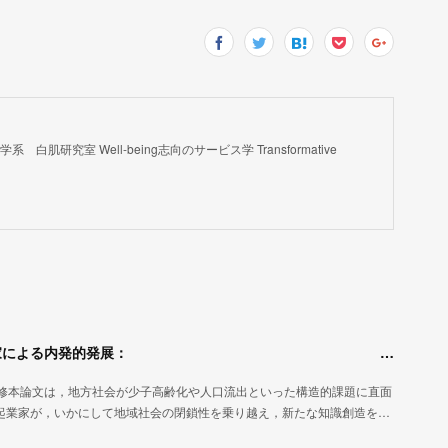
肌研究室 Well-being志向のサービス学 Transformative
地域の閉鎖性を克服する地域移住クラフト起業家による内発的発展： 北海道東川町及び高知県佐川町の移住起業家の事例研究
ion)Author: 中島 修本論文は，地方社会が少子高齢化や人口流出といった構造的課題に直面
起業家が，いかにして地域社会の閉鎖性を乗り越え，新たな知識創造を…