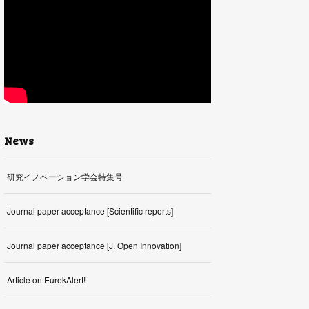
News
研究イノベーション学会特集号
Journal paper acceptance [Scientific reports]
Journal paper acceptance [J. Open Innovation]
Article on EurekAlert!