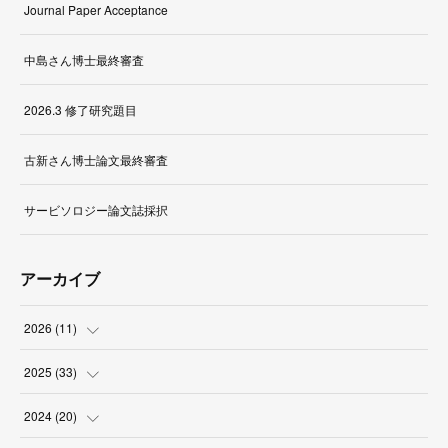
Journal Paper Acceptance
中島さん博士最終審査
2026.3 修了研究題目
古新さん博士論文最終審査
サービソロジー論文誌採択
アーカイブ
2026
(
11
)
(
1
)
2025
(
33
)
(
2
)
(
3
)
2024
(
20
)