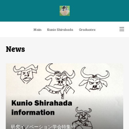
Main
Kunio Shirahada
Graduates
Transformative Knowledge Management
Achievements
Research themes
News
Archive
FAQ
研究イノベーション学会特集号