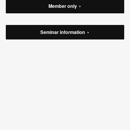
Member only
(
1
)
(
2
)
(
1
)
(
1
)
(
2
)
Seminar information
(
1
)
(
5
)