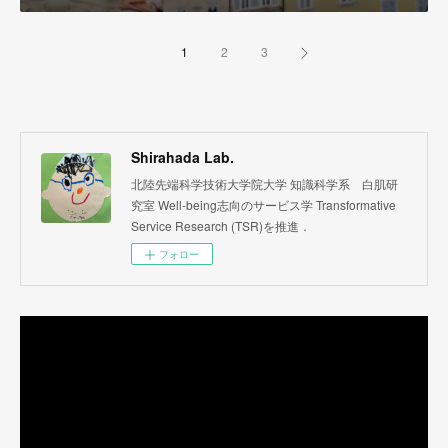
1
2
3
Shirahada Lab.
北陸先端科学技術大学院大学 知識科学系 白肌研
究室 Well-being志向のサービス学 Transformative
Service Research (TSR)を推進．
フォロー