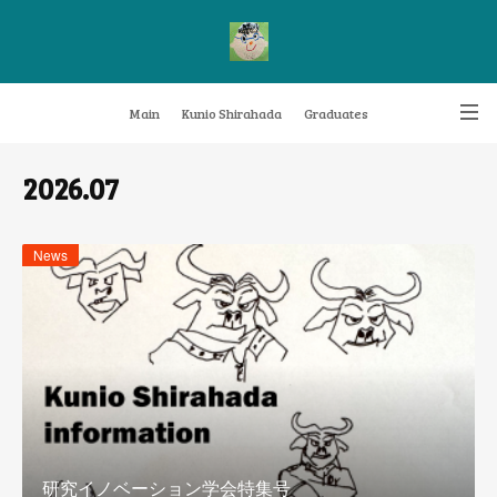
Main
Kunio Shirahada
Graduates
Transformative Knowledge Management
Achievements
Research themes
2026
.
07
Archive
FAQ
News
研究イノベーション学会特集号