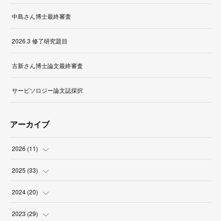
中島さん博士最終審査
2026.3 修了研究題目
古新さん博士論文最終審査
サービソロジー論文誌採択
アーカイブ
2026
(
11
)
(
1
)
2025
(
33
)
(
2
)
(
3
)
2024
(
20
)
(
1
)
(
1
)
(
3
)
2023
(
29
)