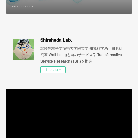
2025.07.08 12:12
Shirahada Lab.
北陸先端科学技術大学院大学 知識科学系 白肌研
究室 Well-being志向のサービス学 Transformative
Service Research (TSR)を推進．
フォロー