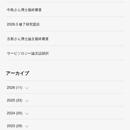
中島さん博士最終審査
2026.3 修了研究題目
古新さん博士論文最終審査
サービソロジー論文誌採択
アーカイブ
2026
(
11
)
(
1
)
2025
(
33
)
(
2
)
(
3
)
2024
(
20
)
(
1
)
(
1
)
(
3
)
2023
(
29
)