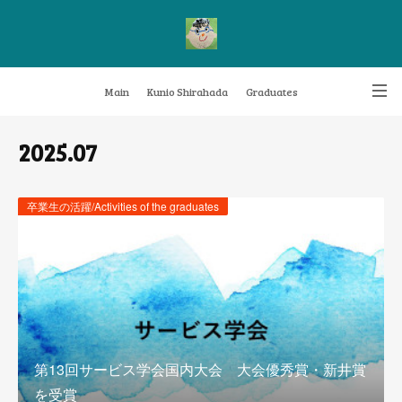
Main
Kunio Shirahada
Graduates
Transformative Knowledge Management
Achievements
Research themes
2025
.
07
Archive
FAQ
卒業生の活躍/Activities of the graduates
第13回サービス学会国内大会 大会優秀賞・新井賞
を受賞