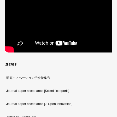
News
研究イノベーション学会特集号
Journal paper acceptance [Scientific reports]
Journal paper acceptance [J. Open Innovation]
Article on EurekAlert!