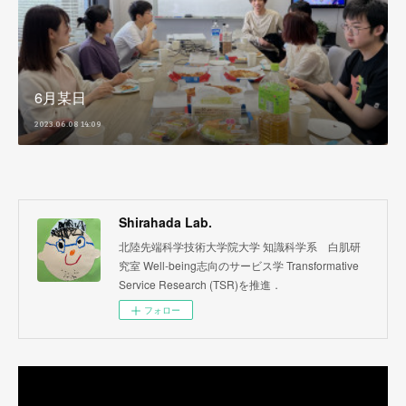
6月某日
2023.06.08 14:09
Shirahada Lab.
北陸先端科学技術大学院大学 知識科学系 白肌研
究室 Well-being志向のサービス学 Transformative
Service Research (TSR)を推進．
フォロー