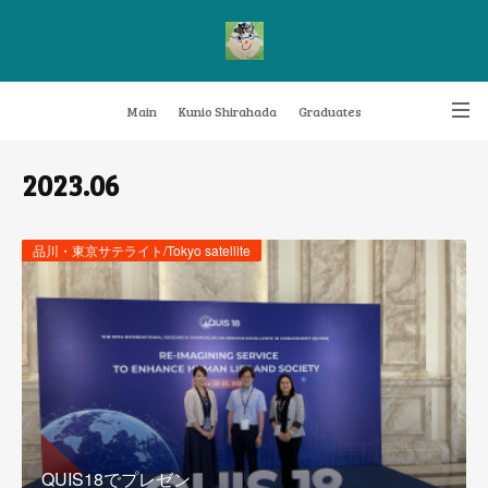
Main
Kunio Shirahada
Graduates
Transformative Knowledge Management
Achievements
Research themes
2023
.
06
Archive
FAQ
品川・東京サテライト/Tokyo satellite
QUIS18でプレゼン