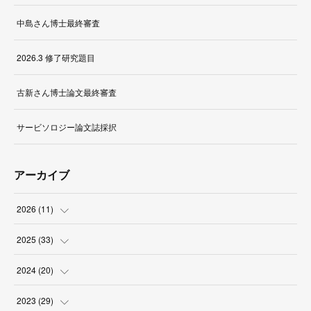
中島さん博士最終審査
2026.3 修了研究題目
古新さん博士論文最終審査
サービソロジー論文誌採択
アーカイブ
2026
(
11
)
(
1
)
2025
(
33
)
(
2
)
(
3
)
2024
(
20
)
(
1
)
(
1
)
(
3
)
2023
(
29
)