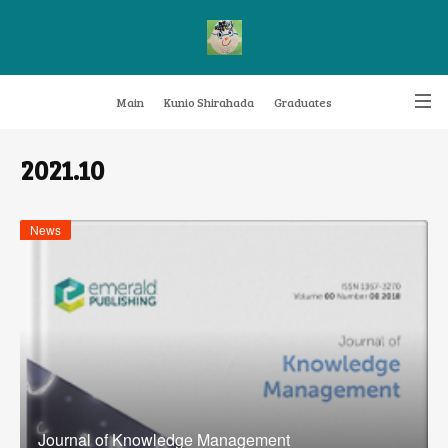
Main
Kunio Shirahada
Graduates
Transformative Knowledge Management
Achievements
Research themes
2021
.
10
Archive
FAQ
News
Journal of Knowledge Management