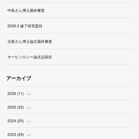
中島さん博士最終審査
2026.3 修了研究題目
古新さん博士論文最終審査
サービソロジー論文誌採択
アーカイブ
2026
(
11
)
(
1
)
2025
(
33
)
(
2
)
(
3
)
2024
(
20
)
(
1
)
(
1
)
(
3
)
2023
(
29
)