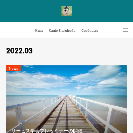
Main
Kunio Shirahada
Graduates
Transformative Knowledge Management
Achievements
Research themes
2022
.
03
Archive
FAQ
News
サービス学会プレセミナーの開催